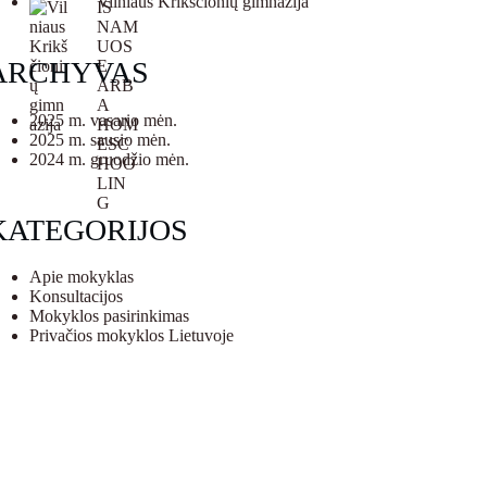
Vilniaus Krikščionių gimnazija
ARCHYVAS
2025 m. vasario mėn.
2025 m. sausio mėn.
2024 m. gruodžio mėn.
KATEGORIJOS
Apie mokyklas
Konsultacijos
Mokyklos pasirinkimas
Privačios mokyklos Lietuvoje