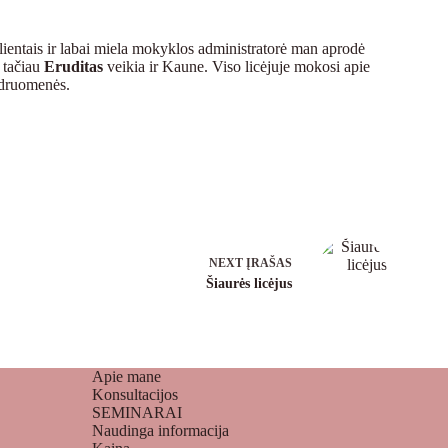
klientais ir labai miela mokyklos administratorė man aprodė
, tačiau
Eruditas
veikia ir Kaune. Viso licėjuje mokosi apie
endruomenės.
NEXT
ĮRAŠAS
Šiaurės licėjus
Apie mane
Konsultacijos
SEMINARAI
Naudinga informacija