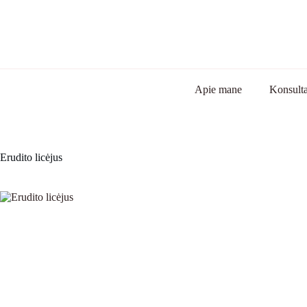
Apie mane
Konsulta
Erudito licėjus