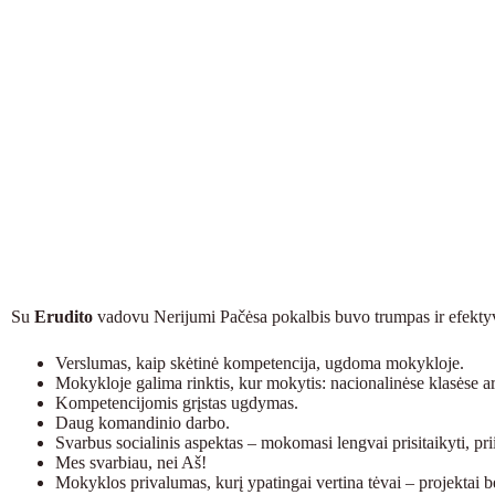
Su
Erudito
vadovu Nerijumi Pačėsa pokalbis buvo trumpas ir efektyvus
Verslumas, kaip skėtinė kompetencija, ugdoma mokykloje.
Mokykloje galima rinktis, kur mokytis: nacionalinėse klasėse ar
Kompetencijomis grįstas ugdymas.
Daug komandinio darbo.
Svarbus socialinis aspektas – mokomasi lengvai prisitaikyti, prii
Mes svarbiau, nei Aš!
Mokyklos privalumas, kurį ypatingai vertina tėvai – projektai 