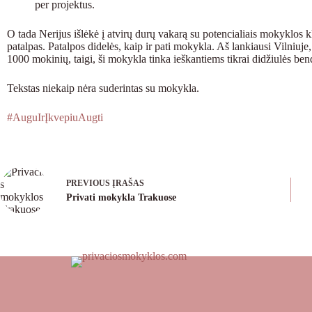
per projektus.
O tada Nerijus išlėkė į atvirų durų vakarą su potencialiais mokyklos 
patalpas. Patalpos didelės, kaip ir pati mokykla. Aš lankiausi Vilniuje
1000 mokinių, taigi, ši mokykla tinka ieškantiems tikrai didžiulės b
Tekstas niekaip nėra suderintas su mokykla.
#AuguIrĮkvepiuAugti
PREVIOUS
ĮRAŠAS
Privati mokykla Trakuose