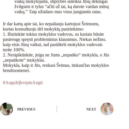
vaikų mokytojams, stiprybės suteikia Jūsų dėkingas
žvilgsnis ir tylus “ačiū už tai, ką darote vardan mūsų
vaikų.” Taip užsidaro mus visus jungiantis ratas.
Ir dar kartą apie tai, ko nepaliauju kartojusi Šeimoms,
kurias konsultuoju dėl mokyklų pasirinkimo:
1. Išsirinkite tokius mokyklos vadovus, su kuriais būsite
pasirengę spręsti probleminius klausimus. Niekas nežino,
kaip eisis Jūsų vaikui, tad pasitikėti mokyklos vadovais
turite 100%.
2. Nesipiktinkite, jeigu ne Jums „nepatiko“ mokykla, o Jūs
„nepatikote“ mokyklai.
Mokykla, kaip ir Jūs, renkasi Šeimas, tinkančias mokyklos
bendruomenei.
#AuguIrĮkvepiuAugti
PREVIOUS
NEXT