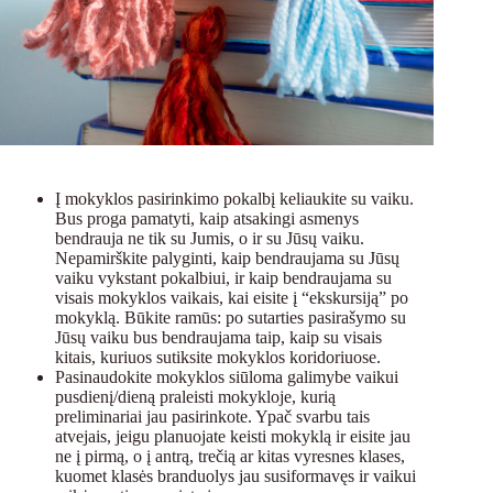
Į mokyklos pasirinkimo pokalbį keliaukite su vaiku.
Bus proga pamatyti, kaip atsakingi asmenys
bendrauja ne tik su Jumis, o ir su Jūsų vaiku.
Nepamirškite palyginti, kaip bendraujama su Jūsų
vaiku vykstant pokalbiui, ir kaip bendraujama su
visais mokyklos vaikais, kai eisite į “ekskursiją” po
mokyklą. Būkite ramūs: po sutarties pasirašymo su
Jūsų vaiku bus bendraujama taip, kaip su visais
kitais, kuriuos sutiksite mokyklos koridoriuose.
Pasinaudokite mokyklos siūloma galimybe vaikui
pusdienį/dieną praleisti mokykloje, kurią
preliminariai jau pasirinkote. Ypač svarbu tais
atvejais, jeigu planuojate keisti mokyklą ir eisite jau
ne į pirmą, o į antrą, trečią ar kitas vyresnes klases,
kuomet klasės branduolys jau susiformavęs ir vaikui