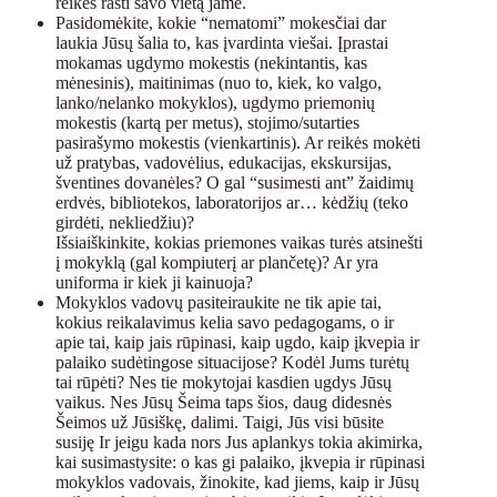
reikės rasti savo vietą jame.
Pasidomėkite, kokie “nematomi” mokesčiai dar
laukia Jūsų šalia to, kas įvardinta viešai. Įprastai
mokamas ugdymo mokestis (nekintantis, kas
mėnesinis), maitinimas (nuo to, kiek, ko valgo,
lanko/nelanko mokyklos), ugdymo priemonių
mokestis (kartą per metus), stojimo/sutarties
pasirašymo mokestis (vienkartinis). Ar reikės mokėti
už pratybas, vadovėlius, edukacijas, ekskursijas,
šventines dovanėles? O gal “susimesti ant” žaidimų
erdvės, bibliotekos, laboratorijos ar… kėdžių (teko
girdėti, nekliedžiu)?
Išsiaiškinkite, kokias priemones vaikas turės atsinešti
į mokyklą (gal kompiuterį ar plančetę)? Ar yra
uniforma ir kiek ji kainuoja?
Mokyklos vadovų pasiteiraukite ne tik apie tai,
kokius reikalavimus kelia savo pedagogams, o ir
apie tai, kaip jais rūpinasi, kaip ugdo, kaip įkvepia ir
palaiko sudėtingose situacijose? Kodėl Jums turėtų
tai rūpėti? Nes tie mokytojai kasdien ugdys Jūsų
vaikus. Nes Jūsų Šeima taps šios, daug didesnės
Šeimos už Jūsiškę, dalimi. Taigi, Jūs visi būsite
susiję Ir jeigu kada nors Jus aplankys tokia akimirka,
kai susimastysite: o kas gi palaiko, įkvepia ir rūpinasi
mokyklos vadovais, žinokite, kad jiems, kaip ir Jūsų